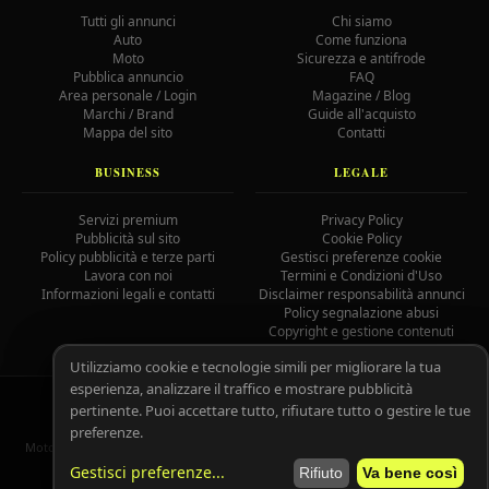
Tutti gli annunci
Chi siamo
Auto
Come funziona
Moto
Sicurezza e antifrode
Pubblica annuncio
FAQ
Area personale / Login
Magazine / Blog
Marchi / Brand
Guide all'acquisto
Mappa del sito
Contatti
BUSINESS
LEGALE
Servizi premium
Privacy Policy
Pubblicità sul sito
Cookie Policy
Policy pubblicità e terze parti
Gestisci preferenze cookie
Lavora con noi
Termini e Condizioni d'Uso
Informazioni legali e contatti
Disclaimer responsabilità annunci
Policy segnalazione abusi
Copyright e gestione contenuti
Utilizziamo cookie e tecnologie simili per migliorare la tua
esperienza, analizzare il traffico e mostrare pubblicità
© 2026 MotoAutoGratis.it — Tutti i diritti riservati —
IOCOS
GC
pertinente. Puoi accettare tutto, rifiutare tutto o gestire le tue
02758080804
preferenze.
MotoAutoGratis non è responsabile per il contenuto degli annunci pubblicati
dagli utenti registrati.
Leggi il disclaimer completo.
Gestisci preferenze
...
Rifiuto
Va bene così