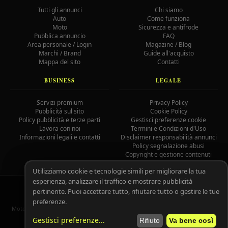
Tutti gli annunci
Chi siamo
Auto
Come funziona
Moto
Sicurezza e antifrode
Pubblica annuncio
FAQ
Area personale / Login
Magazine / Blog
Marchi / Brand
Guide all'acquisto
Mappa del sito
Contatti
BUSINESS
LEGALE
Servizi premium
Privacy Policy
Pubblicità sul sito
Cookie Policy
Policy pubblicità e terze parti
Gestisci preferenze cookie
Lavora con noi
Termini e Condizioni d'Uso
Informazioni legali e contatti
Disclaimer responsabilità annunci
Policy segnalazione abusi
Copyright e gestione contenuti
Utilizziamo cookie e tecnologie simili per migliorare la tua
esperienza, analizzare il traffico e mostrare pubblicità
© 2026 MotoAutoGratis.it — Tutti i diritti riservati —
IOCOS
GC
pertinente. Puoi accettare tutto, rifiutare tutto o gestire le tue
02758080804
preferenze.
MotoAutoGratis non è responsabile per il contenuto degli annunci pubblicati
dagli utenti registrati.
Leggi il disclaimer completo.
Gestisci preferenze
...
Rifiuto
Va bene così