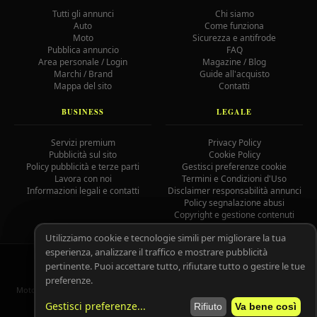
Tutti gli annunci
Chi siamo
Auto
Come funziona
Moto
Sicurezza e antifrode
Pubblica annuncio
FAQ
Area personale / Login
Magazine / Blog
Marchi / Brand
Guide all'acquisto
Mappa del sito
Contatti
BUSINESS
LEGALE
Servizi premium
Privacy Policy
Pubblicità sul sito
Cookie Policy
Policy pubblicità e terze parti
Gestisci preferenze cookie
Lavora con noi
Termini e Condizioni d'Uso
Informazioni legali e contatti
Disclaimer responsabilità annunci
Policy segnalazione abusi
Copyright e gestione contenuti
Utilizziamo cookie e tecnologie simili per migliorare la tua
esperienza, analizzare il traffico e mostrare pubblicità
© 2026 MotoAutoGratis.it — Tutti i diritti riservati —
IOCOS
GC
pertinente. Puoi accettare tutto, rifiutare tutto o gestire le tue
02758080804
preferenze.
MotoAutoGratis non è responsabile per il contenuto degli annunci pubblicati
dagli utenti registrati.
Leggi il disclaimer completo.
Gestisci preferenze
...
Rifiuto
Va bene così