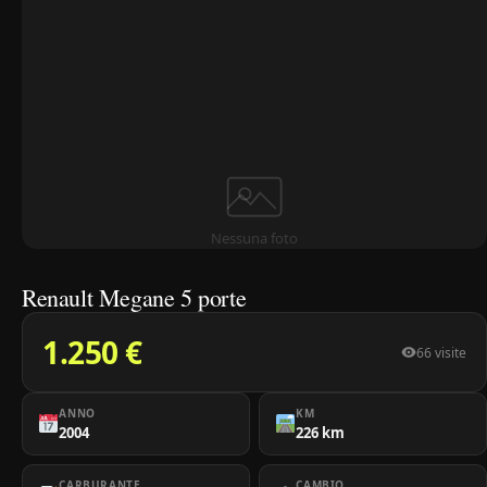
Nessuna foto
Renault Megane 5 porte
1.250 €
66 visite
ANNO
KM
2004
226 km
CARBURANTE
CAMBIO