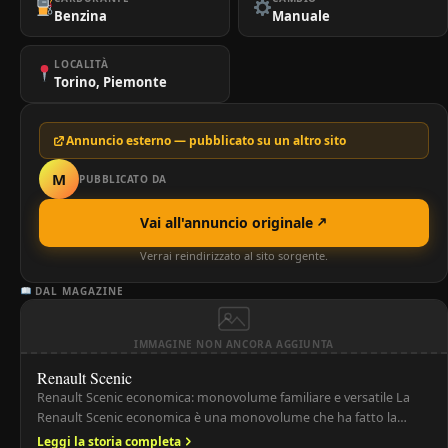
Benzina
Manuale
LOCALITÀ
Torino, Piemonte
Annuncio esterno — pubblicato su un altro sito
M
PUBBLICATO DA
Vai all'annuncio originale
Verrai reindirizzato al sito sorgente.
DAL MAGAZINE
IMMAGINE NON ANCORA AGGIUNTA
Renault Scenic
Renault Scenic economica: monovolume familiare e versatile La
Renault Scenic economica è una monovolume che ha fatto la
storia del segmento grazie alla sua praticità, spazio interno e
Leggi la storia completa