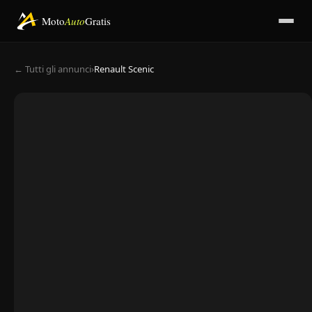
Moto
Auto
Gratis
← Tutti gli annunci
›
Renault Scenic