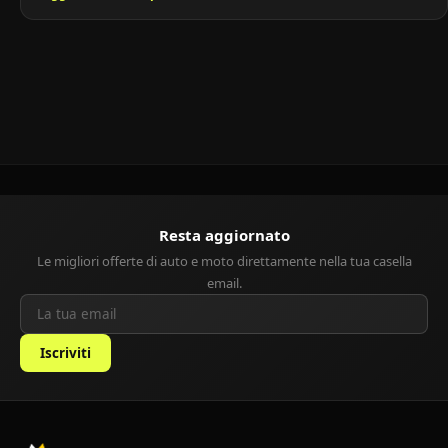
comfort. Lanciata negli anni ’90 come pioniera delle monovolume
compatte, è ancora oggi un’ottima scelta per chi cerca un’auto
usata affidabile, capiente e con costi contenuti.
[…]
Resta aggiornato
Le migliori offerte di auto e moto direttamente nella tua casella
email.
Iscriviti