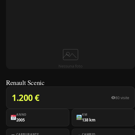
Nessuna foto
Renault Scenic
1.200 €
80 visite
ANNO
KM
2005
138 km
CARBURANTE
CAMBIO