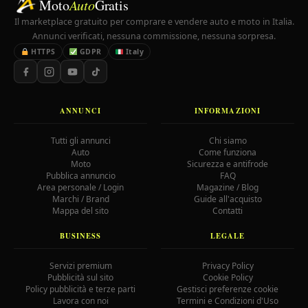
Moto
Auto
Gratis
Il marketplace gratuito per comprare e vendere auto e moto in Italia.
Annunci verificati, nessuna commissione, nessuna sorpresa.
HTTPS
GDPR
Italy
ANNUNCI
INFORMAZIONI
Tutti gli annunci
Chi siamo
Auto
Come funziona
Moto
Sicurezza e antifrode
Pubblica annuncio
FAQ
Area personale / Login
Magazine / Blog
Marchi / Brand
Guide all'acquisto
Mappa del sito
Contatti
BUSINESS
LEGALE
Servizi premium
Privacy Policy
Pubblicità sul sito
Cookie Policy
Policy pubblicità e terze parti
Gestisci preferenze cookie
Lavora con noi
Termini e Condizioni d'Uso