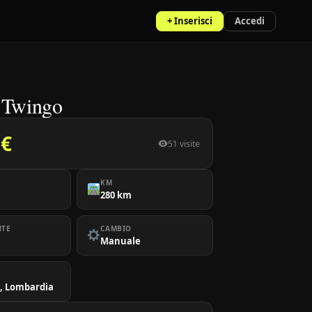
+ Inserisci
Accedi
 Twingo
 €
51 visite
KM
280 km
NTE
CAMBIO
Manuale
, Lombardia