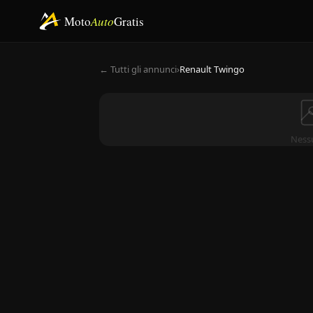
Moto
Auto
Gratis
← Tutti gli annunci
›
Renault Twingo
Ness