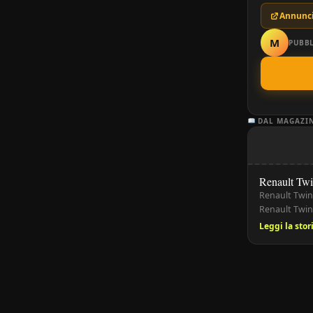
Annunci
M
PUBBL
DAL MAGAZI
Renault Tw
Renault Twing
Renault Twin
la guida urba
Leggi la sto
design simpat
agilità, funz
conquistato u