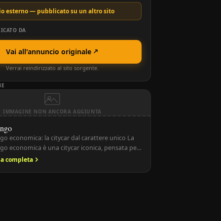
o esterno — pubblicato su un altro sito
ICATO DA
Vai all'annuncio originale
Verrai reindirizzato al sito sorgente.
NE
IMMAGINE NON ANCORA AGGIUNTA
ingo
o economica: la citycar dal carattere unico La
go economica è una citycar iconica, pensata per
na grazie alle sue dimensioni compatte, al
ria completa
ico e alla facilità di parcheggio. Nata per offrire
ionalità e costi di gestione contenuti, la Twingo ha
n pubblico ampio grazie alla sua praticità […]