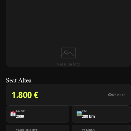
Nessuna foto
Seat Altea
1.800 €
62 visite
ANNO
KM
2009
280 km
CARBURANTE
CAMBIO