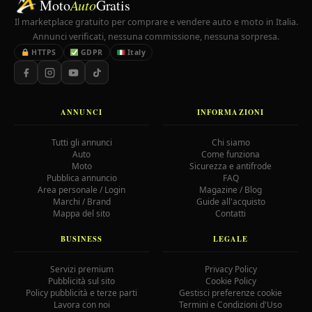
Moto
Auto
Gratis
Il marketplace gratuito per comprare e vendere auto e moto in Italia.
Annunci verificati, nessuna commissione, nessuna sorpresa.
HTTPS
GDPR
Italy
ANNUNCI
INFORMAZIONI
Tutti gli annunci
Chi siamo
Auto
Come funziona
Moto
Sicurezza e antifrode
Pubblica annuncio
FAQ
Area personale / Login
Magazine / Blog
Marchi / Brand
Guide all'acquisto
Mappa del sito
Contatti
BUSINESS
LEGALE
Servizi premium
Privacy Policy
Pubblicità sul sito
Cookie Policy
Policy pubblicità e terze parti
Gestisci preferenze cookie
Lavora con noi
Termini e Condizioni d'Uso