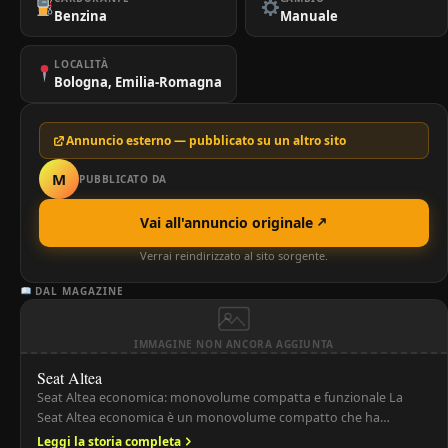
Benzina
Manuale
LOCALITÀ
Bologna, Emilia-Romagna
Annuncio esterno — pubblicato su un altro sito
M
PUBBLICATO DA
Vai all'annuncio originale
Verrai reindirizzato al sito sorgente.
DAL MAGAZINE
IMMAGINE NON ANCORA AGGIUNTA
Seat Altea
Seat Altea economica: monovolume compatta e funzionale La
Seat Altea economica è un monovolume compatto che ha
conquistato il mercato grazie alla combinazione di spazio interno,
Leggi la storia completa