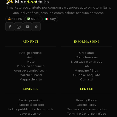
Moto
Auto
Gratis
Il marketplace gratuito per comprare e vendere auto e moto in Italia.
Annunci verificati, nessuna commissione, nessuna sorpresa.
HTTPS
GDPR
Italy
ANNUNCI
INFORMAZIONI
Tutti gli annunci
Chi siamo
Auto
Come funziona
Moto
Sicurezza e antifrode
Pubblica annuncio
FAQ
Area personale / Login
Magazine / Blog
Marchi / Brand
Guide all'acquisto
Mappa del sito
Contatti
BUSINESS
LEGALE
Servizi premium
Privacy Policy
Pubblicità sul sito
Cookie Policy
Policy pubblicità e terze parti
Gestisci preferenze cookie
Lavora con noi
Termini e Condizioni d'Uso