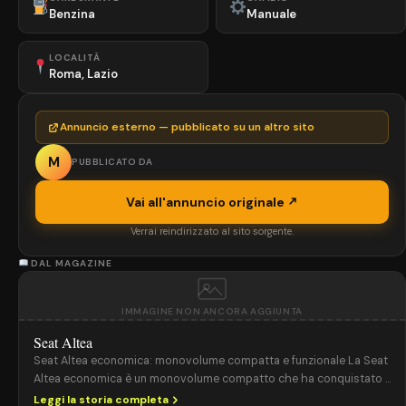
Benzina
Manuale
LOCALITÀ
Roma, Lazio
Annuncio esterno — pubblicato su un altro sito
M
PUBBLICATO DA
Vai all'annuncio originale
Verrai reindirizzato al sito sorgente.
DAL MAGAZINE
IMMAGINE NON ANCORA AGGIUNTA
Seat Altea
Seat Altea economica: monovolume compatta e funzionale La Seat
Altea economica è un monovolume compatto che ha conquistato il
mercato grazie alla combinazione di spazio interno, versatilità e
Leggi la storia completa