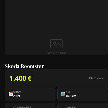
Nessuna foto
Skoda Roomster
1.400 €
62 visite
ANNO
KM
2009
167 km
CARBURANTE
CAMBIO