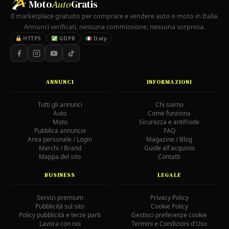
Moto
Auto
Gratis
Il marketplace gratuito per comprare e vendere auto e moto in Italia.
Annunci verificati, nessuna commissione, nessuna sorpresa.
HTTPS
GDPR
Italy
ANNUNCI
INFORMAZIONI
Tutti gli annunci
Chi siamo
Auto
Come funziona
Moto
Sicurezza e antifrode
Pubblica annuncio
FAQ
Area personale / Login
Magazine / Blog
Marchi / Brand
Guide all'acquisto
Mappa del sito
Contatti
BUSINESS
LEGALE
Servizi premium
Privacy Policy
Pubblicità sul sito
Cookie Policy
Policy pubblicità e terze parti
Gestisci preferenze cookie
Lavora con noi
Termini e Condizioni d'Uso