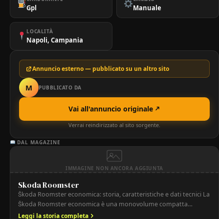
Gpl
Manuale
LOCALITÀ
Napoli, Campania
Annuncio esterno — pubblicato su un altro sito
M
PUBBLICATO DA
Vai all'annuncio originale
Verrai reindirizzato al sito sorgente.
DAL MAGAZINE
IMMAGINE NON ANCORA AGGIUNTA
Skoda Roomster
Škoda Roomster economica: storia, caratteristiche e dati tecnici La
Škoda Roomster economica è una monovolume compatta
prodotta tra il 2006 e il 2015, pensata per unire la praticità di
Leggi la storia completa