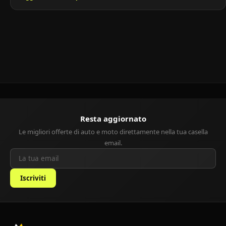
un’auto familiare alla versatilità di un veicolo multifunzionale.
Grazie al suo design innovativo e agli interni spaziosi, rappresenta
ancora oggi un’ottima scelta per chi cerca un […]
Resta aggiornato
Le migliori offerte di auto e moto direttamente nella tua casella
email.
Iscriviti