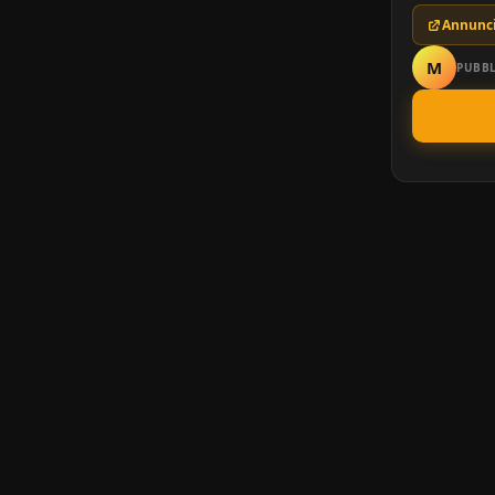
Annunci
M
PUBBL