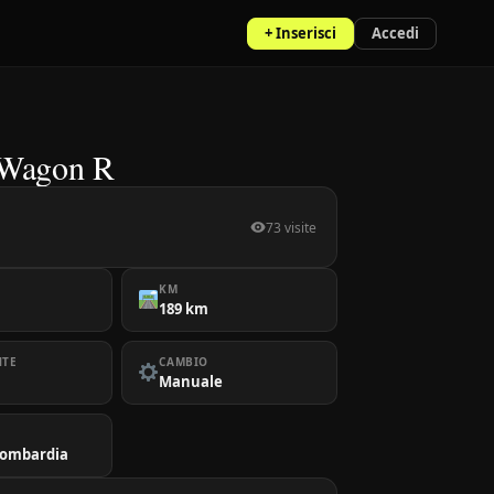
+ Inserisci
Accedi
 Wagon R
73 visite
KM
189 km
NTE
CAMBIO
Manuale
Lombardia