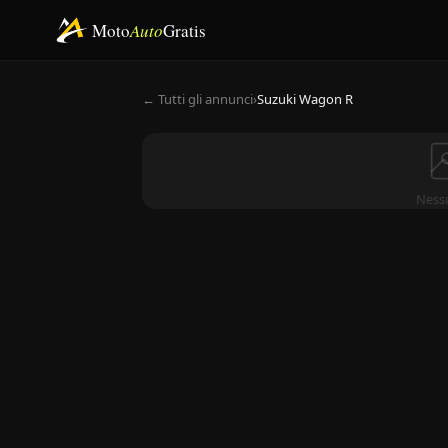
Moto
Auto
Gratis
← Tutti gli annunci
›
Suzuki Wagon R
Ness