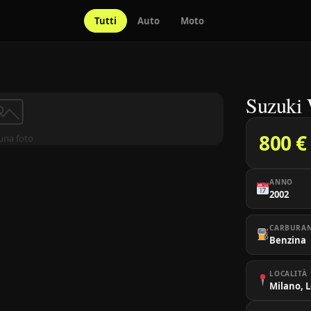
Tutti
Auto
Moto
Suzuki
800 €
una foto
ANNO
2002
CARBURA
Benzina
LOCALITÀ
Milano, 