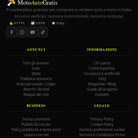
Moto
Auto
Gratis
Il marketplace gratuito per comprare e vendere auto e moto in Italia.
Annunci verificati, nessuna commissione, nessuna sorpresa.
HTTPS
GDPR
Italy
ANNUNCI
INFORMAZIONI
Tutti gli annunci
Chi siamo
Auto
Come funziona
Moto
Sicurezza e antifrode
Pubblica annuncio
FAQ
Area personale / Login
Magazine / Blog
Marchi / Brand
Guide all'acquisto
Mappa del sito
Contatti
BUSINESS
LEGALE
Servizi premium
Privacy Policy
Pubblicità sul sito
Cookie Policy
Policy pubblicità e terze parti
Gestisci preferenze cookie
Lavora con noi
Termini e Condizioni d'Uso