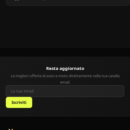
gestione contenuti.Grazie alla sua versatilità, la Corolla è adatta a
famiglie, pendolari e professionisti, offrendo comfort, sicurezza e
tecnologia, pur rimanendo economica da mantenere. Storia […]
Resta aggiornato
Le migliori offerte di auto e moto direttamente nella tua casella
email.
Iscriviti