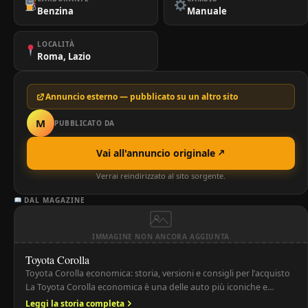
Benzina
Manuale
LOCALITÀ
Roma, Lazio
Annuncio esterno — pubblicato su un altro sito
M
PUBBLICATO DA
Vai all'annuncio originale
Verrai reindirizzato al sito sorgente.
DAL MAGAZINE
IMMAGINE NON ANCORA AGGIUNTA
Toyota Corolla
Toyota Corolla economica: storia, versioni e consigli per l’acquisto
La Toyota Corolla economica è una delle auto più iconiche e
vendute al mondo, conosciuta per affidabilità, efficienza e costi di
Leggi la storia completa