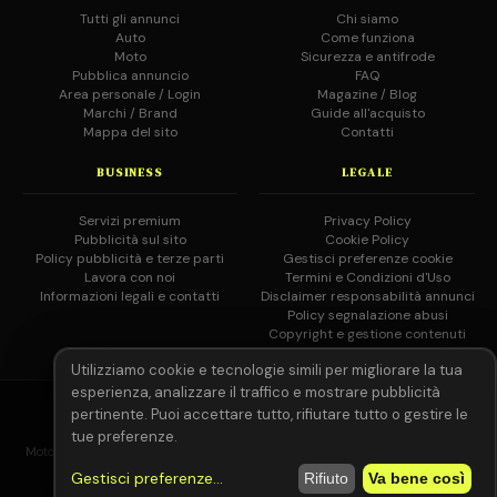
Tutti gli annunci
Chi siamo
Auto
Come funziona
Moto
Sicurezza e antifrode
Pubblica annuncio
FAQ
Area personale / Login
Magazine / Blog
Marchi / Brand
Guide all'acquisto
Mappa del sito
Contatti
BUSINESS
LEGALE
Servizi premium
Privacy Policy
Pubblicità sul sito
Cookie Policy
Policy pubblicità e terze parti
Gestisci preferenze cookie
Lavora con noi
Termini e Condizioni d'Uso
Informazioni legali e contatti
Disclaimer responsabilità annunci
Policy segnalazione abusi
Copyright e gestione contenuti
Utilizziamo cookie e tecnologie simili per migliorare la tua
esperienza, analizzare il traffico e mostrare pubblicità
© 2026 MotoAutoGratis.it — Tutti i diritti riservati —
IOCOS
GC
pertinente. Puoi accettare tutto, rifiutare tutto o gestire le
02758080804
tue preferenze.
MotoAutoGratis non è responsabile per il contenuto degli annunci pubblicati
dagli utenti registrati.
Leggi il disclaimer completo.
Gestisci preferenze
...
Rifiuto
Va bene così