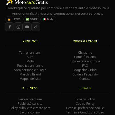
Moto
Auto
Gratis
Il marketplace gratuito per comprare e vendere auto e moto in Italia.
Annunci verificati, nessuna commissione, nessuna sorpresa.
HTTPS
GDPR
Italy
ANNUNCI
INFORMAZIONI
Tutti gli annunci
Chi siamo
Auto
Come funziona
Moto
Sicurezza e antifrode
Pubblica annuncio
FAQ
Area personale / Login
Magazine / Blog
Marchi / Brand
Guide all'acquisto
Mappa del sito
Contatti
BUSINESS
LEGALE
Servizi premium
Privacy Policy
Pubblicità sul sito
Cookie Policy
Policy pubblicità e terze parti
Gestisci preferenze cookie
Lavora con noi
Termini e Condizioni d'Uso