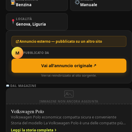
Benzina
Manuale
LOCALITÀ
Genova, Liguria
Annuncio esterno — pubblicato su un altro sito
M
PUBBLICATO DA
Vai all'annuncio originale
Verrai reindirizzato al sito sorgente.
DAL MAGAZINE
IMMAGINE NON ANCORA AGGIUNTA
Volkswagen Polo
Volkswagen Polo economica: compatta sicura e conveniente
Storia del modello La Volkswagen Polo è una delle compatte più
amate in Europa, introdotta nel 1975 come risposta economica
Leggi la storia completa