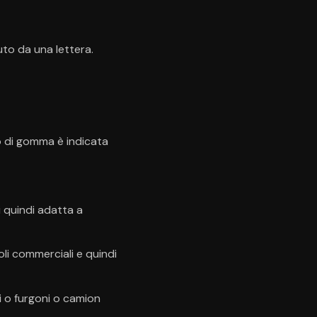
uto da una lettera.
o di gomma è indicata
i quindi adatta a
li commerciali e quindi
i o furgoni o camion