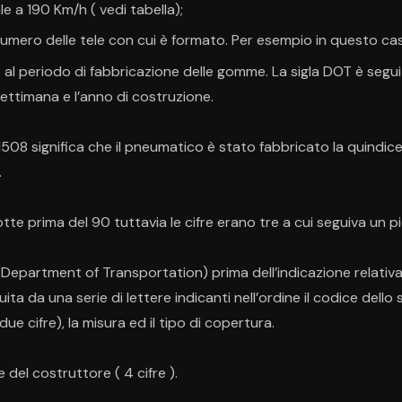
e a 190 Km/h ( vedi tabella);
numero delle tele con cui è formato. Per esempio in questo cas
o al periodo di fabbricazione delle gomme. La sigla DOT è segui
settimana e l’anno di costruzione.
1508 significa che il pneumatico è stato fabbricato la quindic
.
te prima del 90 tuttavia le cifre erano tre a cui seguiva un pi
 (Department of Transportation) prima dell’indicazione relativa
ita da una serie di lettere indicanti nell’ordine il codice dello 
ue cifre), la misura ed il tipo di copertura.
e del costruttore ( 4 cifre ).