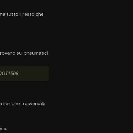
ma tutto il resto che
trovano sui pneumatici.
 DOT1508
lla sezione trasversale
one.