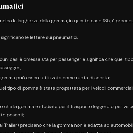
eumatici
 indica la larghezza della gomma, in questo caso 185, è preced
ignificano le lettere sui pneumatici.
lcuni casi è omessa sta per passenger e significa che quel tip
passeggeri;
 gomma può essere utilizzata come ruota di scorta;
uel tipo di gomma è stata progettata per i veicoli commercial
o che la gomma è studiata per il trasporto leggero o per veico
lto pesanti;
l Trailer) precisano che la gomma non è adatta ad automobil