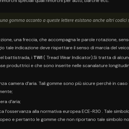
rimorchi speciali quali rimorchi per auto, barche ecc.
una gomma accanto a queste lettere esistono anche altri codici 
ezione, una freccia, che accompagna le parole rotazione, senso
io tale indicazione deve rispettare il senso di marcia del veico
del battistrada, i
TWI
( Tread Wear Indicator).Si tratta di alcun
se produttrici e che sono inserite nelle scanalature longitudinal
za camera d’aria. Tali gomme sono più sicure perchè in caso 
amente;
ra d’aria;
ica l’osservanza alla normativa europea ECE-R30 . Tale simbolo
opeo e pertanto le gomme che non riportano tale simbolo n