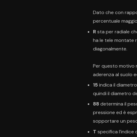
Dato che con rapport
percentuale maggior
R
sta per radiale ch
ha le tele montate 
diagonalmente.
Per questo motivo r
aderenza al suolo e
15
indica il diametro
quindi il diametro d
88
determina il pes
pressione ed è espr
sopportare un peso 
T
specifica l’indice 