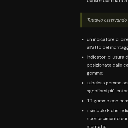
bensì è destinata a 
Tuttavia osservando 
un indicatore di dir
all’atto del montagg
indicatori di usura 
posizionate dalle ca
gomme;
tubeless gomme sen
sgonfiarsi più lent
TT gomme con came
il simbolo E che ind
riconoscimento eur
montate;