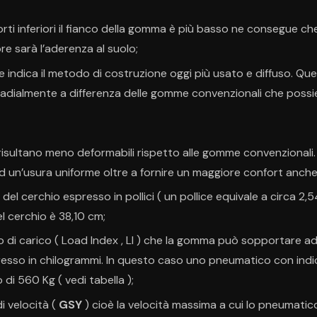
i inferiori il fianco della gomma è più basso ne consegue che 
e sarà l’aderenza al suolo;
e indica il metodo di costruzione oggi più usato e diffuso. Que
radialmente a differenza delle gomme convenzionali che possi
isultano meno deformabili rispetto alle gomme convenzionali
d un’usura uniforme oltre a fornire un maggiore confort anche 
 del cerchio espresso in pollici ( un pollice equivale a circa 2,
el cerchio è 38,10 cm;
o di carico ( Load Index , LI ) che la gomma può sopportare a
esso in chilogrammi. In questo caso uno pneumatico con indi
di 560 Kg ( vedi tabella );
di velocità (
GSY
) cioè la velocità massima a cui lo pneumatico