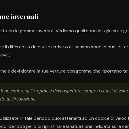
mme invernali
itano le gomme invernali. Vediamo quali sono le sigle sulle go
 li differenzia da quelle estive o all season sono le due lette
eve ).
ernale devi dotare la tua vettura con gomme che riportano tale
5 novembre al 15 aprile e devi rispettare sempre i codici di veloci
etto di circolazione.
tilizzate in tale periodo puoi attenerti ad un codice di velocità
ricordandoti però di ripristinare la situazione indicata sulla ca