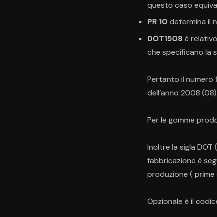
questo caso equival
PR 10
determina il 
DOT1508
è relativ
che specificano la 
Pertanto il numero 
dell’anno 2008 (08)
Per le gomme prodot
Inoltre la sigla DOT
fabbricazione è segu
produzione ( prime d
Opzionale è il codic