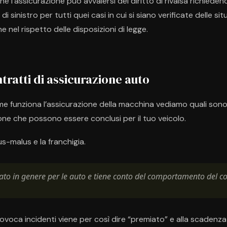
e l’assicurazione può avvalersi del diritto di rivalsa richieden
sinistro per tutti quei casi in cui si siano verificate delle situa
e nel rispetto delle disposizioni di legge.
ntratti di assicurazione auto
e funziona l’assicurazione della macchina vediamo quali sono l
one che possono essere conclusi per il tuo veicolo.
us-malus e la franchigia.
cato in genere per le auto e tiene conto del comportamento del c
rovoca incidenti viene per così dire “premiato” e alla scadenz