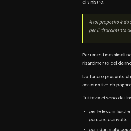
di sinistro.
A tal proposito è da 
per il risarcimento d
Pertanto i massimali no
risarcimento del danno
Da tenere presente che 
assicurativo da pagare
Tuttavia ci sono dei lim
per le lesioni fisic
persone coinvolte;
per i danni alle cos