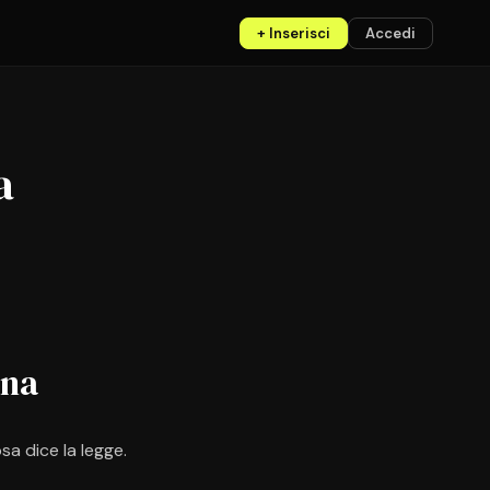
+ Inserisci
Accedi
a
ina
a dice la legge.