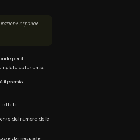
icurazione risponde
onde per il
 completa autonomia.
à il premio
pettati:
emente dal numero delle
e cose danneggiate;