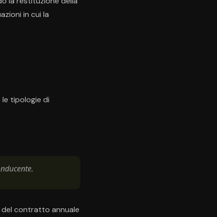
do la restituzione della
zioni in cui la
e tipologie di
onducente.
a del contratto annuale