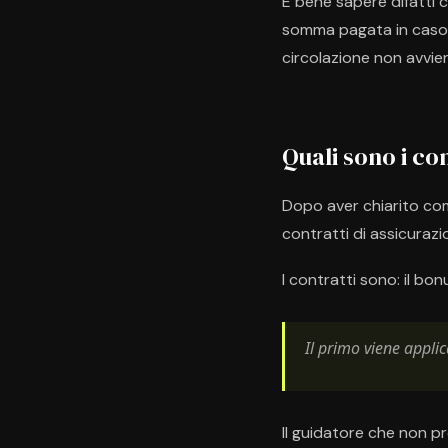
È bene sapere difatti ch
somma pagata in caso di 
circolazione non avvien
Quali sono i co
Dopo aver chiarito com
contratti di assicurazi
I contratti sono: il bon
Il primo viene appli
Il guidatore che non p