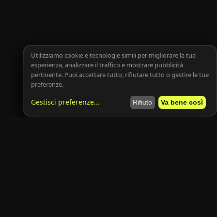
Utilizziamo cookie e tecnologie simili per migliorare la tua
esperienza, analizzare il traffico e mostrare pubblicità
pertinente. Puoi accettare tutto, rifiutare tutto o gestire le tue
preferenze.
Gestisci preferenze
...
Rifiuto
Va bene così
Resta aggiornato
Le migliori offerte di auto e moto direttamente nella tua casella
email.