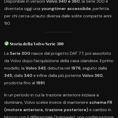
Disponibile in versioni
Volvo 340 e 360
, la Serie 300 è
diventata oggi una
youngtimer accessibile
, perfetta
per chi cerca un’auto diversa dalle solite compatte anni
’80.
Storia della Volvo Serie 300
La
Serie 300
nasce dal progetto DAF 77, poi assorbito
da Volvo dopo l’acquisizione della casa olandese. Il primo
modello, la
Volvo 343
, debutta nel
1976
, seguito dalla
345
, dalla
340
e infine dalla più potente
Volvo 360
,
prodotta fino al
1991
.
In un periodo in cui la trazione anteriore iniziava a
dominare, Volvo scelse invece di mantenere
schema FR
(motore anteriore, trazione posteriore)
e cambio in
blocco con il differenziale (transaxle), una configurazione