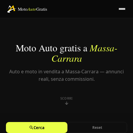
Moto
Auto
Gratis
Moto Auto gratis a
Massa-
Carrara
Auto e moto in vendita a Massa-Carrara — annunci
reali, senza commissioni.
SCORRI
CARBURANTE
CAMBIO
PREZZO MAX
KM MAX
Cerca
Reset