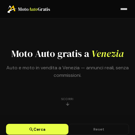
Moto
Auto
Gratis
Moto Auto gratis a
Venezia
Auto e moto in vendita a Venezia — annunci reali, senza
commissioni.
SCORRI
CARBURANTE
CAMBIO
PREZZO MAX
KM MAX
Cerca
Reset