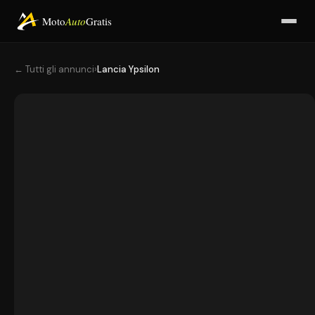
Moto
Auto
Gratis
← Tutti gli annunci
›
Lancia Ypsilon