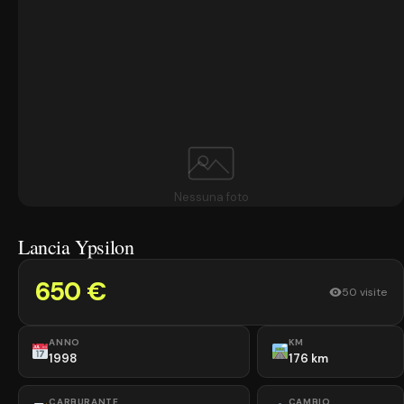
Nessuna foto
Lancia Ypsilon
650 €
50 visite
ANNO
KM
1998
176 km
CARBURANTE
CAMBIO