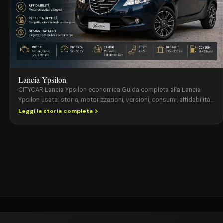
Lancia Ypsilon
CITYCAR Lancia Ypsilon economica Guida completa alla Lancia
Ypsilon usata: storia, motorizzazioni, versioni, consumi, affidabilità
e consigli per l’acquisto. La Lancia Ypsilon è una delle citycar
Leggi la storia completa
italiane più amate e riconoscibili. Elegante, compatta e semplice da
guidare, rappresenta ancora oggi una delle migliori soluzioni per
chi desidera un’auto economica da utilizzare ogni giorno. Sul
mercato […]