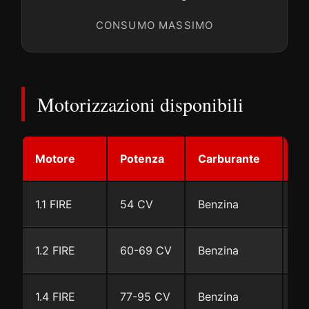
CONSUMO MASSIMO
Motorizzazioni disponibili
Motore
Potenza
Carburante
C
1.1 FIRE
54 CV
Benzina
Ma
1.2 FIRE
60-69 CV
Benzina
Ma
1.4 FIRE
77-95 CV
Benzina
Ma