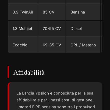
0.9 TwinAir
85 CV
Benzina
Ma
1.3 Multijet
70-95 CV
Diesel
Ma
Ecochic
69-85 CV
GPL / Metano
Ma
Affidabilità
La Lancia Ypsilon è conosciuta per la sua
affidabilità e per i bassi costi di gestione.
I motori FIRE benzina sono tra i propulsori