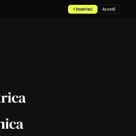
+ Inserisci
Accedi
trica
mica