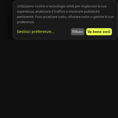
Utilizziamo cookie e tecnologie simili per migliorare la tua
esperienza, analizzare il traffico e mostrare pubblicità
pertinente. Puoi accettare tutto, rifiutare tutto o gestire le tue
preferenze.
Gestisci preferenze
...
Rifiuto
Va bene così
Resta aggiornato
Le migliori offerte di auto e moto direttamente nella tua casella
email.
Iscriviti