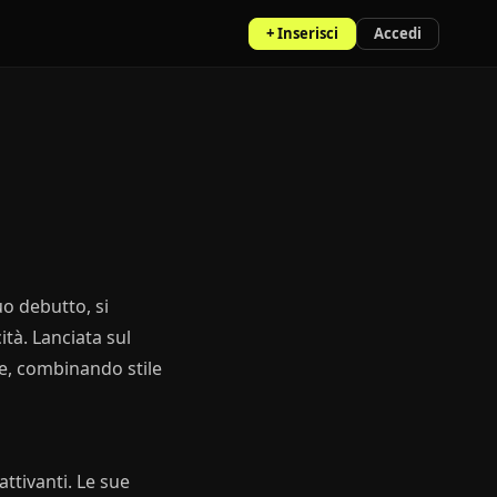
+ Inserisci
Accedi
uo debutto, si
ità. Lanciata sul
te, combinando stile
attivanti. Le sue