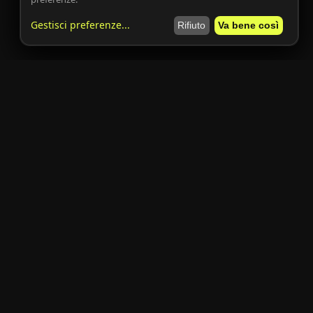
Gestisci preferenze
...
Rifiuto
Va bene così
Iscriviti
BUSINESS
LEGALE
Servizi premium
Privacy Policy
Pubblicità sul sito
Cookie Policy