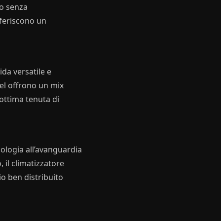
vo senza
onferiscono un
ida versatile e
sel offrono un mix
’ottima tenuta di
nologia all’avanguardia
 il climatizzatore
io ben distribuito