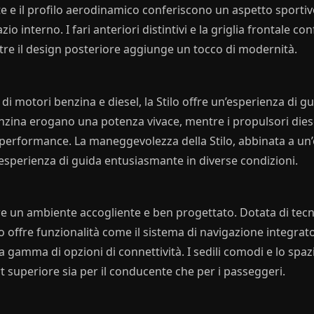
te e il profilo aerodinamico conferiscono un aspetto sporti
o interno. I fari anteriori distintivi e la griglia frontale c
tre il design posteriore aggiunge un tocco di modernità.
 motori benzina e diesel, la Stilo offre un’esperienza di gu
benzina erogano una potenza vivace, mentre i propulsori die
e performance. La maneggevolezza della Stilo, abbinata a un
’esperienza di guida entusiasmante in diverse condizioni.
offre un ambiente accogliente e ben progettato. Dotata di tec
to offre funzionalità come il sistema di navigazione integrato,
gamma di opzioni di connettività. I sedili comodi e lo spaz
 superiore sia per il conducente che per i passeggeri.